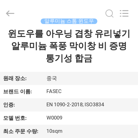
©
2021
-
2026
Hangzhou
알루미늄 스톰 윈도우
FASEC
Buildings
윈도우를 아우닝 겹창 유리넣기
집
Co.,Ltd..
All
Rights
알루미늄 폭풍 막이창 비 증명
Reserved.
제
통기성 합금
품
원래 장소:
중국
우
FASEC
브랜드 이름:
리
EN 1090-2-2018; ISO3834
인증:
에
W0009
모델 번호:
대
10sqm
최소 주문 수량: