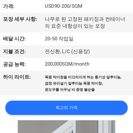
하
USD90-200/SQM
가격:
여
포장 세부 사항:
나무로 된 고정된 패키징과 컨테이너
의 표준 내항성이 있는 포장
공
배달 시간:
20-50 작업일
장
지불 조건:
전신환, L/C (신용장)
여
200,000SQM/month
공급 능력:
행
,
하이 라이트:
폭풍 막이창을 미끄러지게 하는 통기성 알루미늄
,
겹창 유리넣기 알루미늄 폭풍 막이창
품
윈도우를 아우닝 비 증명 불순물
질
최고의 가격
관
리