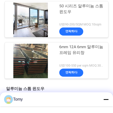
50 시리즈 알루미늄 스톰
윈도우
USD90-200/SQM MOQ:10sqm
연락하다
6mm 12A 6mm 알루미늄
프레임 유리창
USD100-550 per sqm MOQ:300 sqm
연락하다
알루미늄 스톰 윈도우
Tomy
양극 산화된 미리 제조하는 고정된 알루미늄 지붕창 윈도우 방수
비닐 조정할 수 있는 방수 알루미늄 비늘창 UPVC 여닫이 창 실내