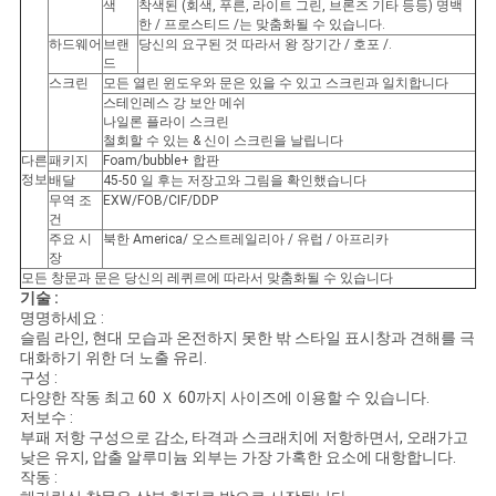
색
착색된 (회색, 푸른, 라이트 그린, 브론즈 기타 등등) 명백
이
한 / 프로스티드 /는 맞춤화될 수 있습니다.
하드웨어
브랜
당신의 요구된 것 따라서 왕 장기간 / 호포 /.
트
드
스크린
모든 열린 윈도우와 문은 있을 수 있고 스크린과 일치합니다
스테인레스 강 보안 메쉬
맵
나일론 플라이 스크린
철회할 수 있는 & 신이 스크린을 날립니다
다른
패키지
Foam/bubble+ 합판
정보
PRIVACY
배달
45-50 일 후는 저장고와 그림을 확인했습니다
무역 조
EXW/FOB/CIF/DDP
POLICY
건
주요 시
북한 America/ 오스트레일리아 / 유럽 / 아프리카
장
모든 창문과 문은 당신의 레퀴르에 따라서 맞춤화될 수 있습니다
기술 :
명명하세요 :
슬림 라인, 현대 모습과 온전하지 못한 밖 스타일 표시창과 견해를 극
대화하기 위한 더 노출 유리.
구성 :
다양한 작동 최고 60 Ｘ 60까지 사이즈에 이용할 수 있습니다.
저보수 :
부패 저항 구성으로 감소, 타격과 스크래치에 저항하면서, 오래가고
낮은 유지, 압출 알루미늄 외부는 가장 가혹한 요소에 대항합니다.
작동 :