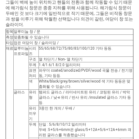
그들이 벽에 높이 위치하고 핸들의 전환과 함께 작동할 수 있기 때문
에 해가림식 창문은 종종 지하를 위해 사용됩니다. 해가림식 창문이
인
두배인 것 보다 크기에 일반적으로 작기 때문에, 그들은 비작동 창문
과 쌍을 이루기 위해 탁월한 선택입니다 의견이 갈린, 여닫이 창 또는
용
슬라이더.
항목
알루미늄 창 / 문
문
측정
맞춤화될 수 있습니다
타입
접은 여닫이 창 / 슬라이딩 /
을
재료
알루미늄
시리
55/65/68/72/75/80/83/100/120 기타 등등.
프로파일
즈
구조
열 차단기 / Non- 열 차단기
요
두께
1.4/1.6/1.8/2.0 밀리미터
표면
파우더 coated/anodized/PVDF/wood 곡물 전송 / 전기영
구
처리
동, 기타 등등.
색
White/black/grey/brown/silver/wood 색 기타 등등은 맞
하
춤화될 수 있습니다.
글라스
유리
템퍼드 글라스 / 라미네이트된 유리 / 코팅된 유리 / 박막
세
형
글라스 / 낮-e 유리 / 반사 유리 /insulated 글라스 기타 등
등.
유리
3중인 한 개의 / 두배 /
요
끼우
기
두께
단일 : 5/6/8/10/12 밀리미터
두배 :5+5/6+6mm은 glass/5+12A+5/6+12A+6mm 격
사
리된 글라스를 적층했습니다