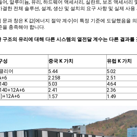
들어, 알루미늄, 유리, 하드웨어 액세서리, 실란트, 보조 액세서리 
가결한 전체 솔루션, 설계, 생산 및 설치의 요구 사항 및 실제 사
 문과 창은 K 값(에너지 절약 계수)이 특정 기준에 도달했음을 의미
준을 충족해야 합니다.
 구조의 유리에 대해 다른 시스템의 열전달 계수는 다른 결과를 
구성
중국 K 가치
유럽 ​​K 가치
 클리어
5.44
5.02
A+6
2.258
2.51
140
5.03
4.64
140+12A+6
2.41
2.36
)+12A+6
1.57
1.49