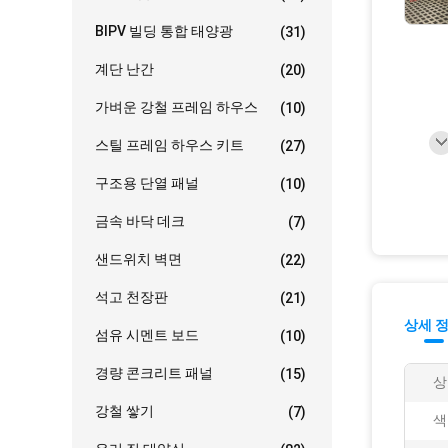
BIPV 빌딩 통합 태양광
(31)
계단 난간
(20)
가벼운 강철 프레임 하우스
(10)
스틸 프레임 하우스 키트
(27)
구조용 단열 패널
(10)
금속 바닥 데크
(7)
샌드위치 벽면
(22)
석고 천장판
(21)
상세 
섬유 시멘트 보드
(10)
경량 콘크리트 패널
(15)
상
강철 쌓기
(7)
색