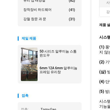
유리 집 태양실
(82)
사
장착장비 하드웨어
(41)
강
강철 창문 과 문
(31)
제품 
시스템
제일 제품
(1)
풍
50 시리즈 알루미늄 스톰
지 않
윈도우
(2)
기
6mm 12A 6mm 알루미늄
(삼)
방
프레임 유리창
(4)
단열
(
5)
방
접촉
시스템
기능을
접촉:
Tomy.Gao