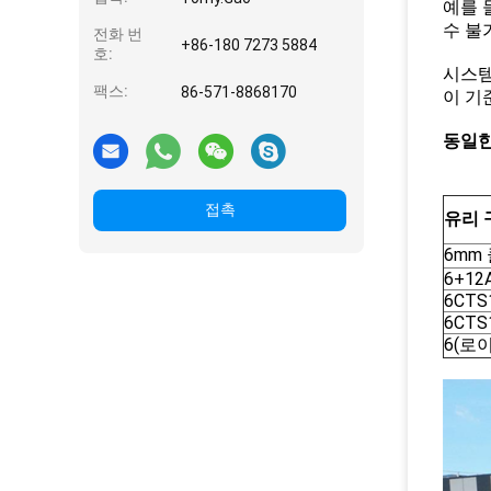
예를 
수 불
전화 번
+86-180 7273 5884
호:
시스템
팩스:
86-571-8868170
이 기
동일한
접촉
유리 
6mm
6+12
6CTS
6CTS
6(로이