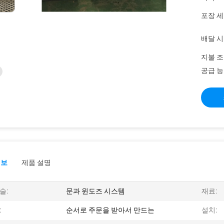
포장 세
배달 시
지불 조
공급 능
정보
제품 설명
술:
문과 윈도즈 시스템
재료:
:
순서로 주문을 받아서 만드는
설치: