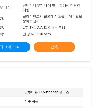
콘테이너 부피 배에 있는 항해에 적당한
부 사항:
패킹
클라이언트의 필요에 기초를 두어 1 달을
간:
좋아하십시오
건:
L/C, T/T, D/A, D/P, 서부 동맹
력:
년 당 600,000 sqm
최고의 가격
접촉
알루미늄 +Toughened 글라스
아주 쉬운