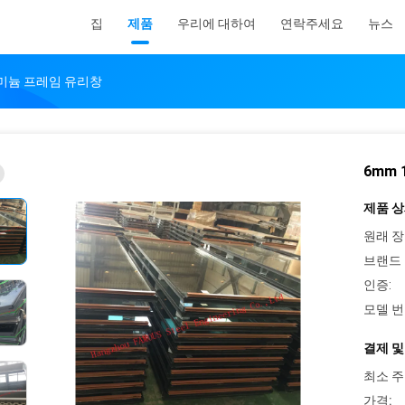
집
제품
우리에 대하여
연락주세요
뉴스
알루미늄 프레임 유리창
6mm
제품 상
원래 장
브랜드 
인증:
모델 번
결제 및
최소 주
가격: