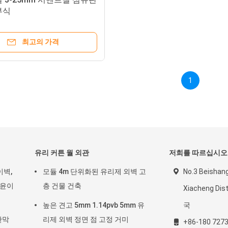
부식
최고의 가격
1
유리 커튼 월 외관
저희를 따르십시오
이벽,
모듈 4m 단위화된 유리제 외벽 고
No.3 Beishang
 윤이
층 건물 건축
Xiacheng Dis
높은 견고 5mm 1.14pvb 5mm 유
국
칸막
리제 외벽 정면 점 고정 거미
+86-180 7273