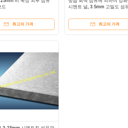
5-25mm 비 독성 외부 섬유
방습 회색 섬유에 의하여 강
보드
시멘트 널, 3.5mm 고밀도 섬
트 널
최고의 가격
최고의 가격
 3-25mm 시멘트질 섬유판