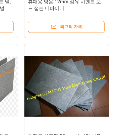
트 널,
휴대용 방음 12mm 섬유 시멘트 보
 널
드 접는 디바이더
최고의 가격