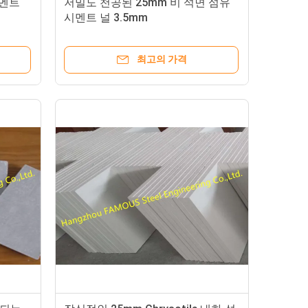
시멘트
저밀도 천공된 25mm 비 석면 섬유
시멘트 널 3.5mm
최고의 가격