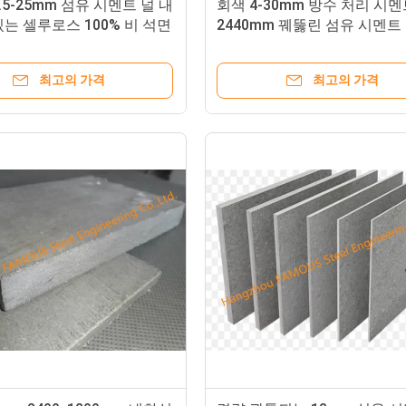
.5-25mm 섬유 시멘트 널 내
회색 4-30mm 방수 처리 시멘
는 셀루로스 100% 비 석면
2440mm 꿰뚫린 섬유 시멘트
최고의 가격
최고의 가격