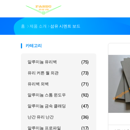
홈
제품 소개
섬유 시멘트 보드
카테고리
알루미늄 유리벽
(75)
유리 커튼 월 외관
(73)
유리벽 외벽
(71)
알루미늄 스톰 윈도우
(92)
알루미늄 금속 클래딩
(47)
난간 유리 난간
(36)
알루미늄 프로파일
(17)