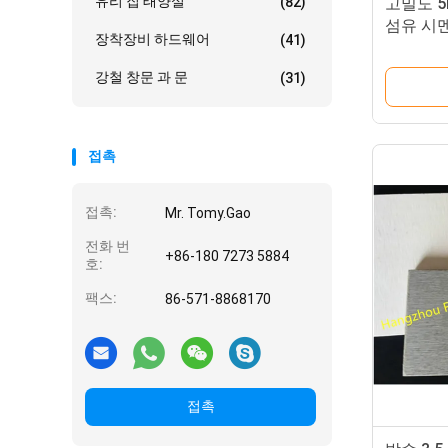
유리 집 태양실
(82)
고밀도 5
섬유 시
장착장비 하드웨어
(41)
강철 창문 과 문
(31)
접촉
접촉:
Mr. Tomy.Gao
전화 번
+86-180 7273 5884
호:
팩스:
86-571-8868170
접촉