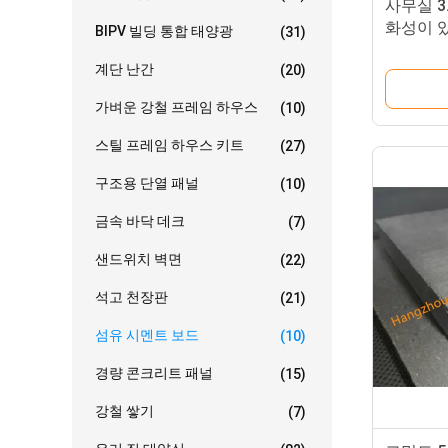
사무실 3
화성이 있
BIPV 빌딩 통합 태양광
(31)
계단 난간
(20)
가벼운 강철 프레임 하우스
(10)
스틸 프레임 하우스 키트
(27)
구조용 단열 패널
(10)
금속 바닥 데크
(7)
샌드위치 벽면
(22)
석고 천장판
(21)
섬유 시멘트 보드
(10)
경량 콘크리트 패널
(15)
강철 쌓기
(7)