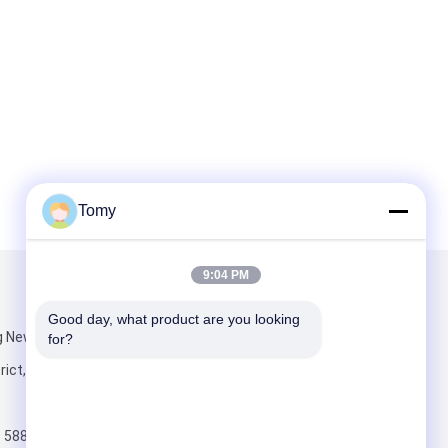
Tomy
9:04 PM
우리를 메일
Good day, what product are you looking 
 New City,
for?
trict, 항저우 중
 5884