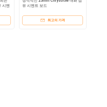
화되는
장식적인 25mm Chrysotile 내화 섬
유 시멘
유 시멘트 보드
최고의 가격