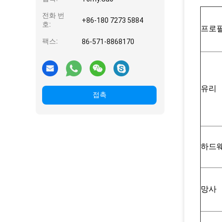
전화 번
+86-180 7273 5884
호:
프로
팩스:
86-571-8868170
유리
접촉
하드
망사