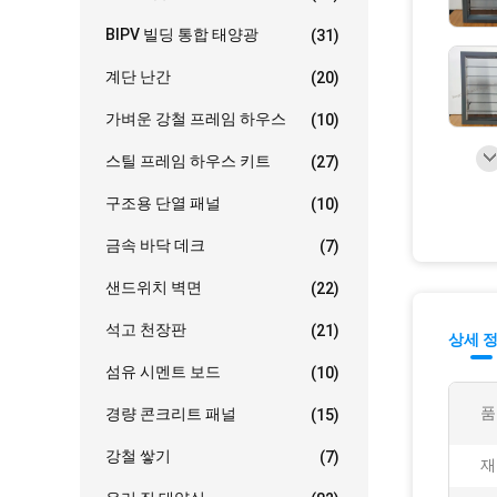
BIPV 빌딩 통합 태양광
(31)
계단 난간
(20)
가벼운 강철 프레임 하우스
(10)
스틸 프레임 하우스 키트
(27)
구조용 단열 패널
(10)
금속 바닥 데크
(7)
샌드위치 벽면
(22)
석고 천장판
(21)
상세 
섬유 시멘트 보드
(10)
품
경량 콘크리트 패널
(15)
강철 쌓기
(7)
재