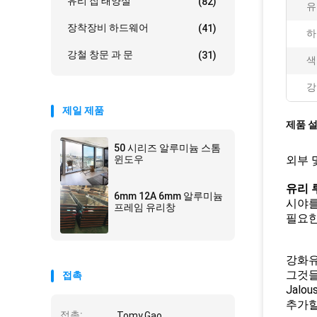
유리 집 태양실
(82)
유
장착장비 하드웨어
(41)
하
강철 창문 과 문
(31)
색
강
제일 제품
제품 
50 시리즈 알루미늄 스톰
윈도우
외부 
유리 
6mm 12A 6mm 알루미늄
시야를
프레임 유리창
필요한
강화유
그것들
접촉
Jal
추가할
접촉:
Tomy.Gao