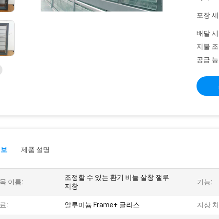
포장 세
배달 시
지불 조
공급 능
정보
제품 설명
조정할 수 있는 환기 비늘 살창 잴루
목 이름:
기능:
지창
료:
알루미늄 Frame+ 글라스
지상 처