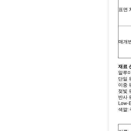
표면 
매개
재료 
알루미늄
단일 유
이중 유리
젖빛 유
반사 유리
Low-
색깔: