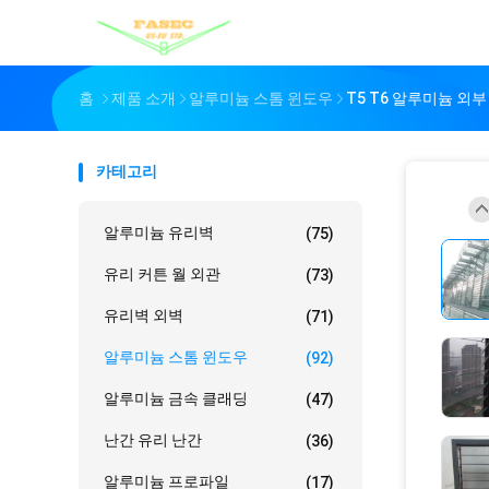
홈
제품 소개
알루미늄 스톰 윈도우
T5 T6 알루미늄 외부
카테고리
알루미늄 유리벽
(75)
유리 커튼 월 외관
(73)
유리벽 외벽
(71)
알루미늄 스톰 윈도우
(92)
알루미늄 금속 클래딩
(47)
난간 유리 난간
(36)
알루미늄 프로파일
(17)