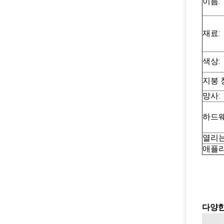
이름:
재료:
색상:
지붕 
망사:
하드웨
열리는
애플리
다양