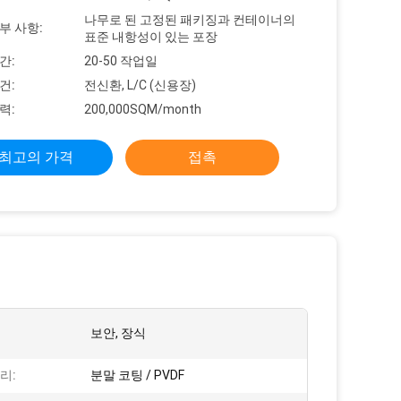
나무로 된 고정된 패키징과 컨테이너의
부 사항:
표준 내항성이 있는 포장
간:
20-50 작업일
건:
전신환, L/C (신용장)
력:
200,000SQM/month
최고의 가격
접촉
보안, 장식
리:
분말 코팅 / PVDF