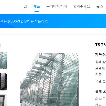
집
제품
우리에 대하여
연락주세요
뉴스
 폭풍 창, 6063 알루미늄 미늘창 창
T5 T
제품 상
원래 장
브랜드 
인증:
모델 번
결제 및
최소 주
가격: