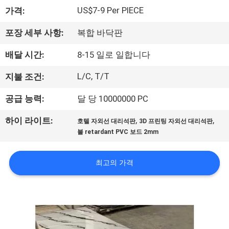
하
US$7-9 Per PIECE
가격:
여
포장 세부 사항:
복합 바닥판
공
배달 시간:
8-15 일로 일합니다
장
L/C, T/T
지불 조건:
여
공급 능력:
달 당 10000000 PC
행
,
,
하이 라이트:
호텔 자외선 대리석판
3D 프린팅 자외선 대리석판
불 retardant PVC 보드 2mm
품
최고의 가격
질
관
리