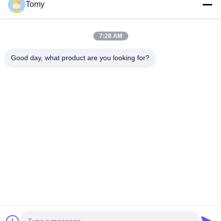
Tomy
알루미늄 합금 돔 지붕 건물 FRP 섬유 엽 유리 천문 뚜??
에너지 효율적인 유리 커튼월 외관 시스템
7:28 AM
화장실 / 욕실을 위한 주문 제작된 알루미늄 미늘살창문 비늘창
Good day, what product are you looking for?
모든
알루미늄 유리벽
유리 커튼 월 외관
알루미늄 스톰 윈도
유리벽 외벽
우
알루미늄 금속 클래
난간 유리 난간
딩
BIPV 빌딩 통합 태양
알루미늄 프로파일
광