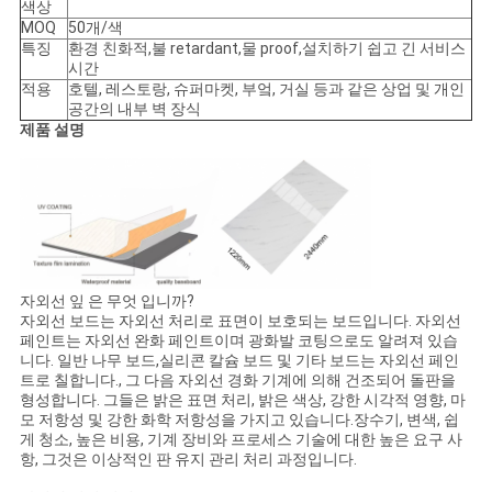
색상
MOQ
50개/색
인
특징
환경 친화적,불 retardant,물 proof,설치하기 쉽고 긴 서비스
시간
용
적용
호텔, 레스토랑, 슈퍼마켓, 부엌, 거실 등과 같은 상업 및 개인
공간의 내부 벽 장식
문
제품 설명
을
요
구
자외선 잎 은 무엇 입니까?
하
자외선 보드는 자외선 처리로 표면이 보호되는 보드입니다. 자외선
페인트는 자외선 완화 페인트이며 광화발 코팅으로도 알려져 있습
세
니다. 일반 나무 보드,실리콘 칼슘 보드 및 기타 보드는 자외선 페인
트로 칠합니다., 그 다음 자외선 경화 기계에 의해 건조되어 돌판을
요
형성합니다. 그들은 밝은 표면 처리, 밝은 색상, 강한 시각적 영향, 마
모 저항성 및 강한 화학 저항성을 가지고 있습니다.장수기, 변색, 쉽
게 청소, 높은 비용, 기계 장비와 프로세스 기술에 대한 높은 요구 사
항, 그것은 이상적인 판 유지 관리 처리 과정입니다.
사