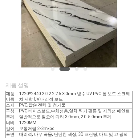
연
락
주
세
요
뉴
제품 설명
스
제품
1220*2440 2.0 2.2 2.5 3.0mm 방수 UV PVC 폼 보드 스크래
이름
치 저항 UV 대리석 보드
소재
PVC,칼슘 전력 및 첨가물
구성
PVC 베이스보드,수체성층,열차 찍기 필름 및 자외선 페인트
경
두께
일반적으로 필요에 따라 3.0mm, 2.0-5.0mm 두께
너비
1220MM
우
길이
보통처럼 2-3m/pc
표면
대리석, 나무 곡물, 탄탄한 색상, 3D 프린팅, 매트 및 고 광택