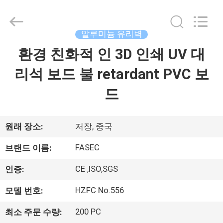
©
2021
-
2026
Hangzhou
알루미늄 유리벽
FASEC
Buildings
환경 친화적 인 3D 인쇄 UV 대
집
Co.,Ltd..
All
Rights
리석 보드 불 retardant PVC 보
Reserved.
제
드
품
원래 장소:
저장, 중국
우
FASEC
브랜드 이름:
리
CE ,ISO,SGS
인증:
에
HZFC No.556
모델 번호:
대
200 PC
최소 주문 수량: