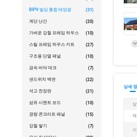
BIPV 빌딩 통합 태양광
(31)
계단 난간
(20)
가벼운 강철 프레임 하우스
(10)
스틸 프레임 하우스 키트
(27)
구조용 단열 패널
(10)
금속 바닥 데크
(7)
샌드위치 벽면
(22)
상세 
석고 천장판
(21)
섬유 시멘트 보드
(10)
상
경량 콘크리트 패널
(15)
재
강철 쌓기
(7)
기