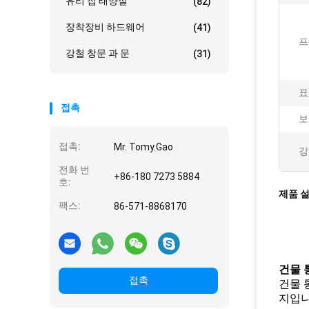
유리 집 태양실
(82)
장착장비 하드웨어
(41)
프
강철 창문 과 문
(31)
표
접촉
보
접촉:
Mr. Tomy.Gao
강
전화 번
+86-180 7273 5884
호:
제품 
팩스:
86-571-8868170
건물 
접촉
건물 
지입니