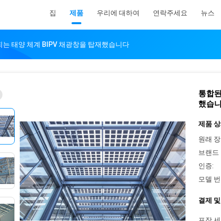
집
제품
우리에 대하여
연락주세요
뉴스
는 태양 체계 BIPV 채광창을 탑재했습니다
통합된
했습
제품 상
원래 장
브랜드 
인증:
모델 번
결제 및
포장 세