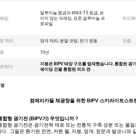
알루미늄 합금의 6063-T5 등급, 보
레임:
이지 않는 프레임, 표준 알루미늄 프
하드웨
로파일
면 처리:
양극 처리, 분말 코팅, 전기 영동
인증:
증:
10년
지붕은 BIPV 태양 구조를 탑재했습니다
,
통합된 광기
조하다:
쉐이딩 건물 통합된 피프 판
설명
컴메리카들 채광창을 위한 BIPV 스키라이트스트
통합형 광기전 (BIPV가) 무엇입니까 ?
통합형 광기전은 광기전력 재료 또는 전통적 구축 성분 또는 물
다 . 그들은 환기된 전면, 커튼 월, 지붕, 덮개, 창문과 발코니와