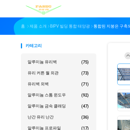
홈
제품 소개
BIPV 빌딩 통합 태양광
통합된 지붕은 구축되
카테고리
알루미늄 유리벽
(75)
유리 커튼 월 외관
(73)
유리벽 외벽
(71)
알루미늄 스톰 윈도우
(92)
알루미늄 금속 클래딩
(47)
난간 유리 난간
(36)
알루미늄 프로파일
(17)