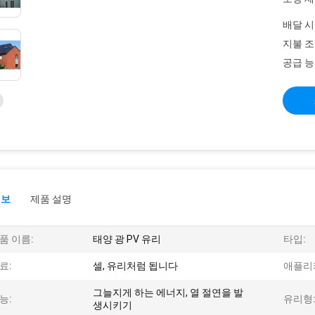
배달 시
지불 조
공급 능
정보
제품 설명
품 이름:
태양 광 PV 유리
타입:
료:
셀, 유리처럼 됩니다
애플리
그늘지게 하는 에너지, 열 절연을 발
능:
유리형
생시키기