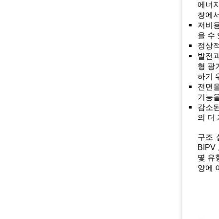
에너지
창에서
저비용
을 수
정상적
발전과
형 광
하기 
전면을
기능을
감소된
의 더
구조 
BIP
몇 유
양에 