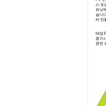
스 또
유닛에
습니다
터 만
태양 
증가시
완전 