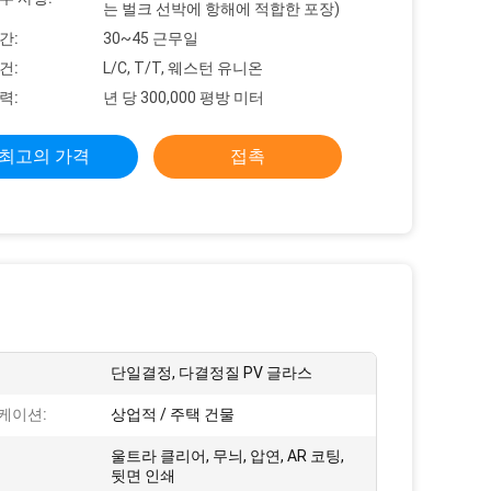
는 벌크 선박에 항해에 적합한 포장)
간:
30~45 근무일
건:
L/C, T/T, 웨스턴 유니온
력:
년 당 300,000 평방 미터
최고의 가격
접촉
단일결정, 다결정질 PV 글라스
케이션:
상업적 / 주택 건물
울트라 클리어, 무늬, 압연, AR 코팅,
:
뒷면 인쇄