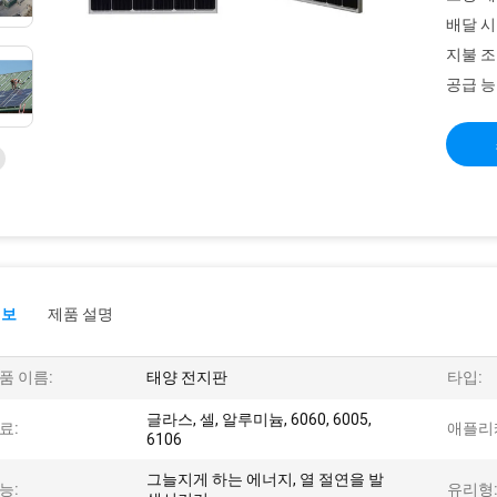
배달 시
지불 조
공급 능
정보
제품 설명
품 이름:
태양 전지판
타입:
글라스, 셀, 알루미늄, 6060, 6005,
료:
애플리
6106
그늘지게 하는 에너지, 열 절연을 발
능:
유리형