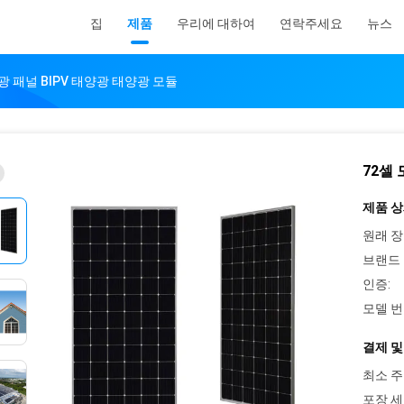
집
제품
우리에 대하여
연락주세요
뉴스
광 패널 BIPV 태양광 태양광 모듈
72셀
제품 상
원래 장
브랜드 
인증:
모델 번
결제 및
최소 주
포장 세