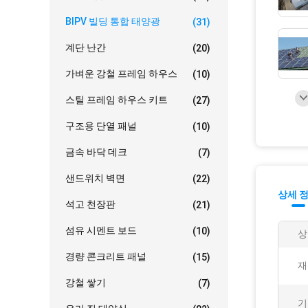
BIPV 빌딩 통합 태양광
(31)
계단 난간
(20)
가벼운 강철 프레임 하우스
(10)
스틸 프레임 하우스 키트
(27)
구조용 단열 패널
(10)
금속 바닥 데크
(7)
샌드위치 벽면
(22)
상세 
석고 천장판
(21)
섬유 시멘트 보드
(10)
상
경량 콘크리트 패널
(15)
재
강철 쌓기
(7)
기