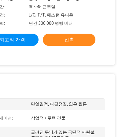
간:
30~45 근무일
건:
L/C, T/T, 웨스턴 유니온
력:
연간 300,000 평방 미터
최고의 가격
접촉
단일결정, 다결정질, 얇은 필름
케이션:
상업적 / 주택 건물
굴려진 무늬가 있는 극단적 파란불,
: