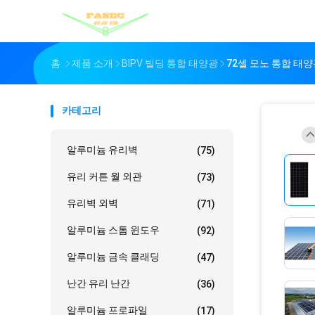
홈
제품 소개
BIPV 빌딩 통합 태양광
72셀 모노 통합 태양
카테고리
알루미늄 유리벽
(75)
유리 커튼 월 외관
(73)
유리벽 외벽
(71)
알루미늄 스톰 윈도우
(92)
알루미늄 금속 클래딩
(47)
난간 유리 난간
(36)
알루미늄 프로파일
(17)