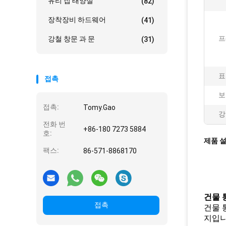
유리 집 태양실
(82)
장착장비 하드웨어
(41)
프
강철 창문 과 문
(31)
표
접촉
보
접촉:
Tomy.Gao
강
전화 번
+86-180 7273 5884
호:
제품 
팩스:
86-571-8868170
건물 
접촉
건물 
지입니