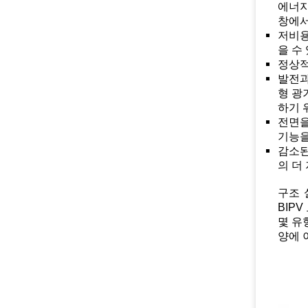
에너지
창에서
저비용
을 수
정상적
발전과
형 광
하기 
전면을
기능을
감소된
의 더
구조 
BIP
몇 유
양에 