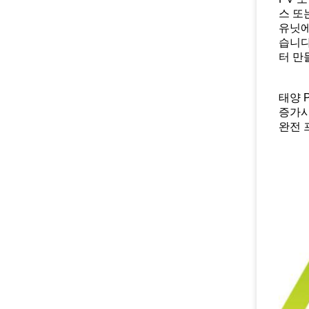
스 또
유닛에
습니다
터 만
태양 
증가시
완전 